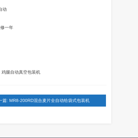
自动
保修一年
·
鸡腿自动真空包装机
一篇: MR8-200RD混合麦片全自动给袋式包装机