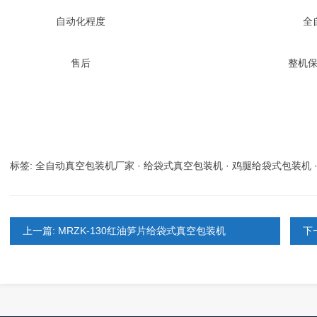
自动化程度
全
售后
整机
标签:
全自动真空包装机厂家
·
给袋式真空包装机
·
鸡腿给袋式包装机
上一篇: MRZK-130红油笋片给袋式真空包装机
下