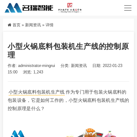
首页
»
新闻资讯
»
详情
小型火锅底料包装机生产线的控制原
理
作者: administrator-mingrui
分类:
新闻资讯
日期: 2022-01-23
15:00
浏览: 1,243
小型火锅底料包装机生产线
作为专门用于包装火锅底料的
包装设备，它是如何工作的，小型火锅底料包装机生产线的
控制原理是什么？