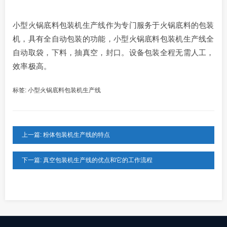
小型火锅底料包装机生产线作为专门服务于火锅底料的包装
机，具有全自动包装的功能，小型火锅底料包装机生产线全
自动取袋，下料，抽真空，封口。设备包装全程无需人工，
效率极高。
标签:
小型火锅底料包装机生产线
上一篇: 粉体包装机生产线的特点
下一篇: 真空包装机生产线的优点和它的工作流程