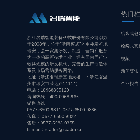
热门
给袋式包
浙江名瑞智能装备科技股份有限公司创办
于2008年，位于”浙南模式”的重要发祥地
给袋式真
瑞安，是一家集研发、制造、营销和服务
为一体的高新技术企业，拥有国内同行业
视频
较具规模的研发机构、完善的生产制造体
系及市场营销服务网络。
新闻资讯
地址（浙江名瑞新基地大楼）：浙江省温
企业报告
州市瑞安市荣达路1111号
电话：18968895120
咨询热线：400-0968-966
销售热线：
0577-6500 9811 0577-6500 9866
传真： 0577-6500 9822
售后：0577-5988 0355
E-mail：reador@reador.cn