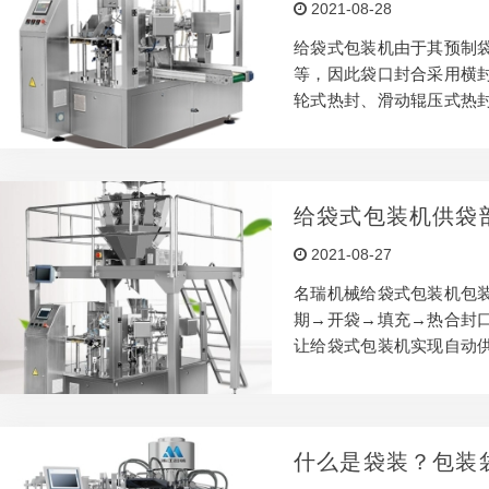
2021-08-28
给袋式包装机由于其预制
等，因此袋口封合采用横
轮式热封、滑动辊压式热
热封，因此整形机构也采
给袋式包装机供袋
2021-08-27
名瑞机械给袋式包装机包
期→开袋→填充→热合封
让给袋式包装机实现自动
供袋工艺流程又是怎样的
什么是袋装？包装