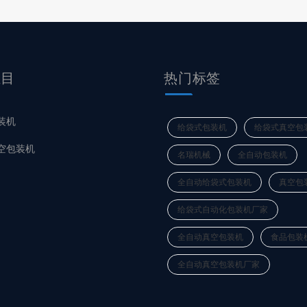
栏目
热门标签
装机
给袋式包装机
给袋式真空包
空包装机
名瑞机械
全自动包装机
全自动给袋式包装机
真空包
给袋式自动化包装机厂家
全自动真空包装机
食品包装
全自动真空包装机厂家