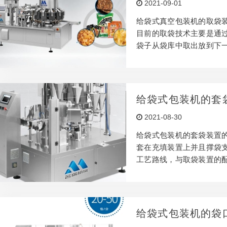
2021-09-01
给袋式真空包装机的取袋
目前的取袋技术主要是通
袋子从袋库中取出放到下
装置一般速度低下，当袋
就不再适用。因此，给袋
给袋式包装机的套
2021-08-30
给袋式包装机的套袋装置
套在充填装置上并且撑袋
工艺路线，与取袋装置的
给袋式包装机的袋