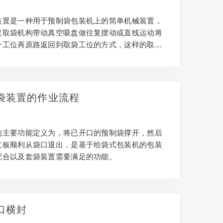
装置是一种用于预制袋包装机上的简单机械装置，
过取袋机构带动真空吸盘做往复摆动或直线运动将
一工位再原路返回到取袋工位的方式，这样的取袋
装机的装袋速度有进一步提高时，现有的取袋装置
式真空包装机的取袋装置需要得到改善。
袋装置的作业流程
的主要功能定义为，将已开口的预制袋撑开，然后
支板顺利从袋口退出，是基于给袋式包装机的包装
配合以及套袋装置需要满足的功能。
口横封